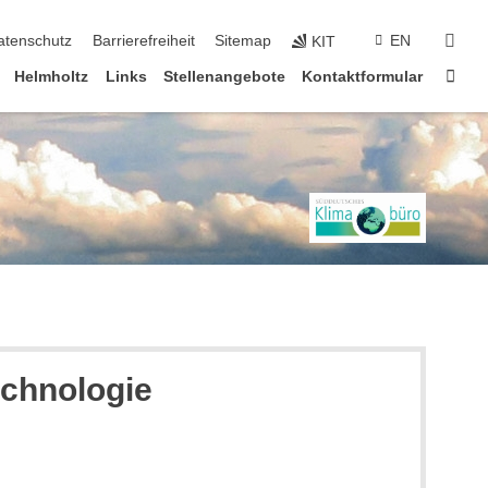
suc
atenschutz
Barrierefreiheit
Sitemap
EN
KIT
Star
Helmholtz
Links
Stellenangebote
Kontaktformular
echnologie