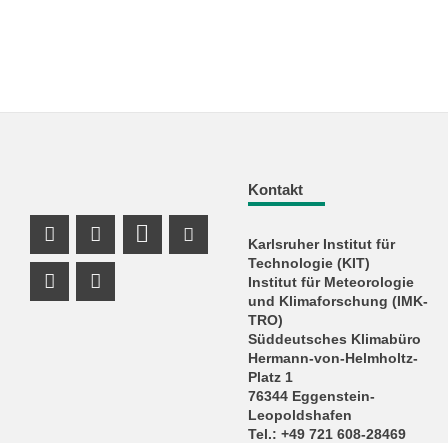
Kontakt
Karlsruher Institut für
Facebook Profil
X Kanal (Twitter)
LinkedIn Profil
Youtube Profil
Technologie (KIT)
Institut für Meteorologie
Xing Profil
Instagram Profil
und Klimaforschung (IMK-
TRO)
Süddeutsches Klimabüro
Hermann-von-Helmholtz-
Platz 1
76344 Eggenstein-
Leopoldshafen
Tel.: +49 721 608-28469