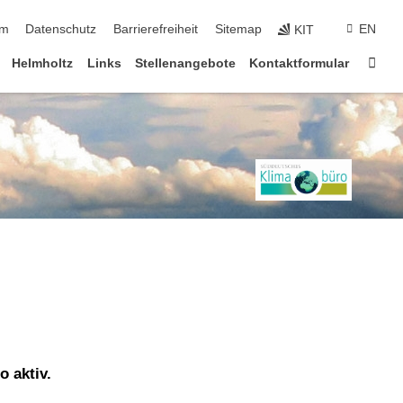
ringen
um
Datenschutz
Barrierefreiheit
Sitemap
EN
KIT
Star
Helmholtz
Links
Stellenangebote
Kontaktformular
 aktiv.