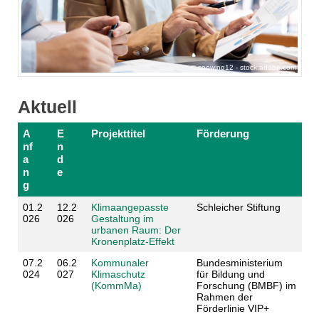
snowing12 - stock.adobe.com
Aktuell
A
E
Projekttitel
Förderung
nf
n
a
d
n
e
g
01.2
12.2
Klimaangepasste
Schleicher Stiftung
026
026
Gestaltung im
urbanen Raum: Der
Kronenplatz-Effekt
07.2
06.2
Kommunaler
Bundesministerium
024
027
Klimaschutz
für Bildung und
(KommMa)
Forschung (BMBF) im
Rahmen der
Förderlinie VIP+