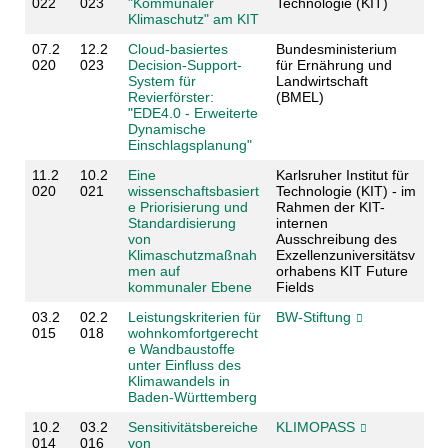
022
023
"Kommunaler
Technologie (KIT)
Klimaschutz" am KIT
07.2
12.2
Cloud-basiertes
Bundesministerium
020
023
Decision-Support-
für Ernährung und
System für
Landwirtschaft
Revierförster:
(BMEL)
"EDE4.0 - Erweiterte
Dynamische
Einschlagsplanung"
11.2
10.2
Eine
Karlsruher Institut für
020
021
wissenschaftsbasiert
Technologie (KIT) - im
e Priorisierung und
Rahmen der KIT-
Standardisierung
internen
von
Ausschreibung des
Klimaschutzmaßnah
Exzellenzuniversitätsv
men auf
orhabens KIT Future
kommunaler Ebene
Fields
03.2
02.2
Leistungskriterien für
BW-Stiftung
015
018
wohnkomfortgerecht
e Wandbaustoffe
unter Einfluss des
Klimawandels in
Baden-Württemberg
10.2
03.2
Sensitivitätsbereiche
KLIMOPASS
014
016
von