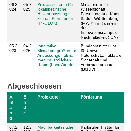
06.2
05.2
Prozessschema für
Ministerium für
024
025
lokalspezifische
Wissenschaft,
Hitzeanpassung in
Forschung und Kunst
kleinen Kommunen
Baden-Württemberg
(PROLOK)
(MWK) im Rahmen
des
Innovationscampus
Nachhaltigkeit (ICN)
05.2
04.2
Innovative
Bundesministerium
023
026
Klimakenngrößen für
für Umwelt,
Anpassungsmaßnah
Naturschutz, nukleare
men im ländlichen
Sicherheit und
Raum (LandWandel)
Verbraucherschutz
(BMUV)
Abgeschlossen
A
E
Projekttitel
Förderung
nf
n
a
d
n
e
g
07.2
12.2
Machbarkeitsstudie
Karlsruher Institut für