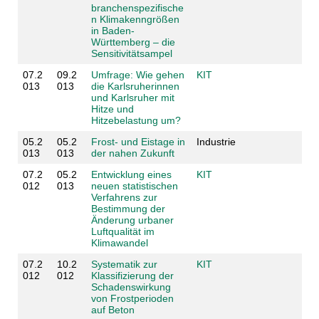
branchenspezifische
n Klimakenngrößen
in Baden-
Württemberg – die
Sensitivitätsampel
07.2
09.2
Umfrage: Wie gehen
KIT
013
013
die Karlsruherinnen
und Karlsruher mit
Hitze und
Hitzebelastung um?
05.2
05.2
Frost- und Eistage in
Industrie
013
013
der nahen Zukunft
07.2
05.2
Entwicklung eines
KIT
012
013
neuen statistischen
Verfahrens zur
Bestimmung der
Änderung urbaner
Luftqualität im
Klimawandel
07.2
10.2
Systematik zur
KIT
012
012
Klassifizierung der
Schadenswirkung
von Frostperioden
auf Beton