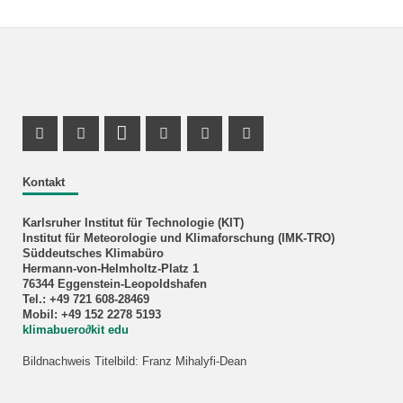
Facebook Profil
X Kanal (Twitter)
LinkedIn Profil
Youtube Profil
Xing Profil
Instagram Profil
Kontakt
Karlsruher Institut für Technologie (KIT)
Institut für Meteorologie und Klimaforschung (IMK-TRO)
Süddeutsches Klimabüro
Hermann-von-Helmholtz-Platz 1
76344 Eggenstein-Leopoldshafen
Tel.: +49 721 608-28469
Mobil: +49 152 2278 5193
klimabuero∂kit edu
Bildnachweis Titelbild: Franz Mihalyfi-Dean