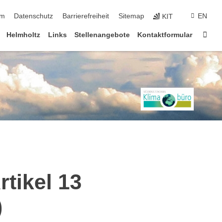
ringen
um
Datenschutz
Barrierefreiheit
Sitemap
EN
KIT
Star
Helmholtz
Links
Stellenangebote
Kontaktformular
tikel 13
)