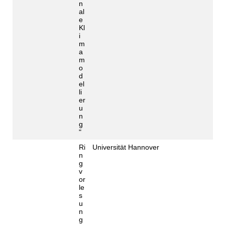
n
al
e
Kl
i
m
a
m
o
d
el
li
er
u
n
g
"
Ri
Universität Hannover
n
g
v
or
le
s
u
n
g