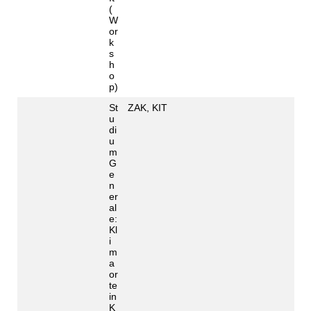
(
W
or
k
s
h
o
p)
St
ZAK, KIT
u
di
u
m
G
e
n
er
al
e:
Kl
i
m
a
or
te
in
K