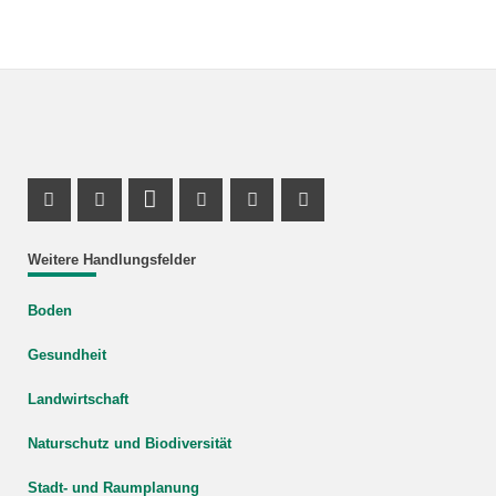
Facebook Profile
X Channel (Twitter)
LinkedIn Profile
Youtube Profile
Xing Profile
Instagram Profile
Weitere Handlungsfelder
Boden
Gesundheit
Landwirtschaft
Naturschutz und Biodiversität
Stadt- und Raumplanung