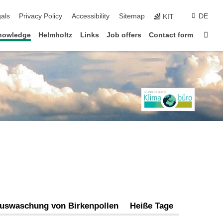
ion
als
Privacy Policy
Accessibility
Sitemap
DE
KIT
Sta
knowledge
Helmholtz
Links
Job offers
Contact form
Auswaschung von Birkenpollen
Heiße Tage