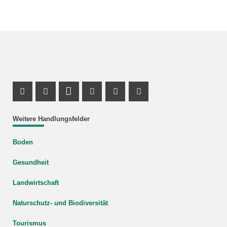
Facebook Profile
X Channel (Twitter)
LinkedIn Profile
Youtube Profile
Xing Profile
Instagram Profile
Weitere Handlungsfelder
Boden
Gesundheit
Landwirtschaft
Naturschutz- und Biodiversität
Tourismus