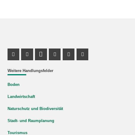
Facebook Profile
X Channel (Twitter)
LinkedIn Profile
Youtube Profile
Xing Profile
Instagram Profile
Weitere Handlungsfelder
Boden
Landwirtschaft
Naturschutz und Biodiversität
Stadt- und Raumplanung
Tourismus