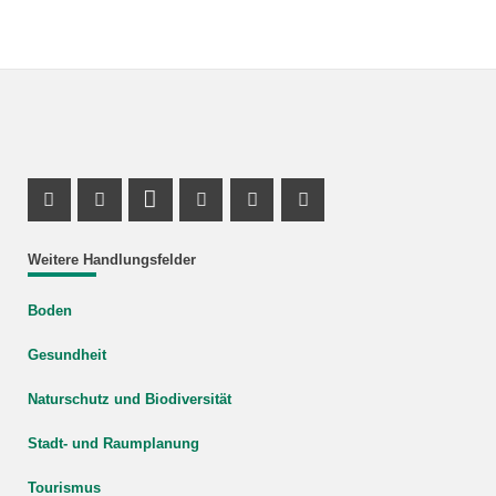
Facebook Profile
X Channel (Twitter)
LinkedIn Profile
Youtube Profile
Xing Profile
Instagram Profile
Weitere Handlungsfelder
Boden
Gesundheit
Naturschutz und Biodiversität
Stadt- und Raumplanung
Tourismus