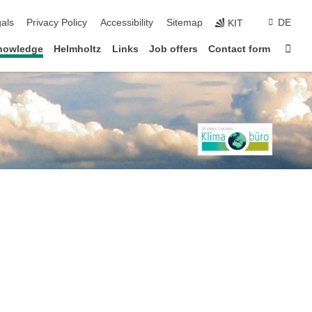
ion
als
Privacy Policy
Accessibility
Sitemap
DE
KIT
Sta
knowledge
Helmholtz
Links
Job offers
Contact form