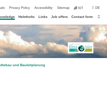
ion
als
Privacy Policy
Accessibility
Sitemap
DE
KIT
Sta
knowledge
Helmholtz
Links
Job offers
Contact form
ädtebau und Bauleitplanung