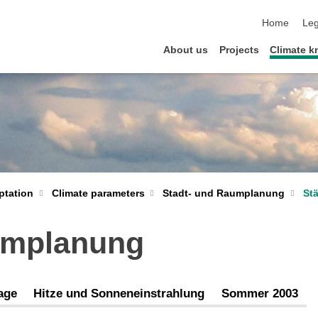
skip navigat
Home
Leg
About us
Projects
Climate 
Stadt- und Raumplanung
St
ptation
Climate parameters
umplanung
age
Hitze und Sonneneinstrahlung
Sommer 2003