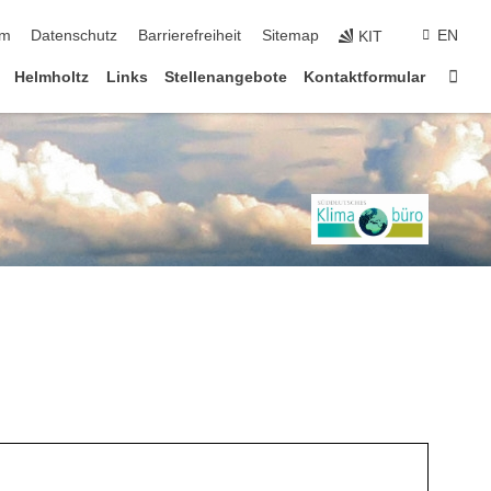
ringen
um
Datenschutz
Barrierefreiheit
Sitemap
EN
KIT
Star
Helmholtz
Links
Stellenangebote
Kontaktformular