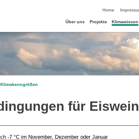
Navigation übersp
Home
Impress
Über uns
Projekte
Klimawissen
Klimakenngrößen
dingungen für Eiswein
gleich -7 °C im November, Dezember oder Januar