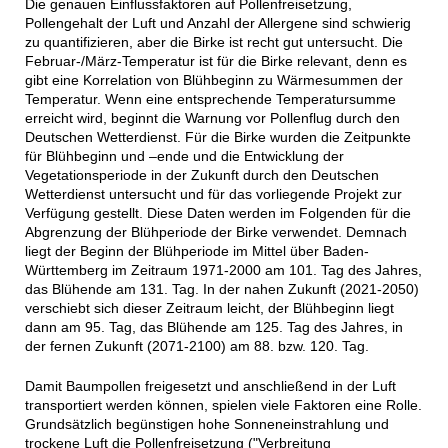
Die genauen Einflussfaktoren auf Pollenfreisetzung,
Pollengehalt der Luft und Anzahl der Allergene sind schwierig
zu quantifizieren, aber die Birke ist recht gut untersucht. Die
Februar-/März-Temperatur ist für die Birke relevant, denn es
gibt eine Korrelation von Blühbeginn zu Wärmesummen der
Temperatur. Wenn eine entsprechende Temperatursumme
erreicht wird, beginnt die Warnung vor Pollenflug durch den
Deutschen Wetterdienst. Für die Birke wurden die Zeitpunkte
für Blühbeginn und –ende und die Entwicklung der
Vegetationsperiode in der Zukunft durch den Deutschen
Wetterdienst untersucht und für das vorliegende Projekt zur
Verfügung gestellt. Diese Daten werden im Folgenden für die
Abgrenzung der Blühperiode der Birke verwendet. Demnach
liegt der Beginn der Blühperiode im Mittel über Baden-
Württemberg im Zeitraum 1971-2000 am 101. Tag des Jahres,
das Blühende am 131. Tag. In der nahen Zukunft (2021-2050)
verschiebt sich dieser Zeitraum leicht, der Blühbeginn liegt
dann am 95. Tag, das Blühende am 125. Tag des Jahres, in
der fernen Zukunft (2071-2100) am 88. bzw. 120. Tag.
Damit Baumpollen freigesetzt und anschließend in der Luft
transportiert werden können, spielen viele Faktoren eine Rolle.
Grundsätzlich begünstigen hohe Sonneneinstrahlung und
trockene Luft die Pollenfreisetzung ("Verbreitung