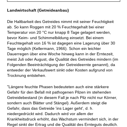
Landwirtschaft (Getreideanbau)
Die Haltbarkeit des Getreides nimmt mit seiner Feuchtigkeit
ab. So kann Roggen mit 20 % Feuchtegehalt bei einer
Temperatur von 20 °C nur knapp 8 Tage gelagert werden,
bevor Keim- und Schimmelbildung einsetzt. Bei einem
Feuchtegehalt von 16 % ist dagegen eine Lagerung über 30
Tage möglich (Kellermann, 1966). Schon ein leichter
Dauerregen über eine Woche hinweg kann in der Erntezeit,
meist Juli oder August, die Qualität des Getreides mindern (im
Folgenden Beeinträchtigung der Getreideernte genannt), da
entweder der Verkaufswert sinkt oder Kosten aufgrund von
Trocknung entstehen.
"Längere feuchte Phasen bedeuteten auch eine stärkere
Gefahr für den Befall mit pathogenen Pilzen im stehenden
Getreidebestand (in diesem Fall je nach Pilz nicht nur Körner,
sondern auch Blätter und Stängel). Außerdem steigt die
Gefahr, dass das Getreide 'ins Lager geht', d. h.
niedergedrückt wird. Dadurch wird vor allem der
Krankheitsdruck erhöht, das Wachstum vermindert sich, in der
Regel sinkt der Ertrag und die Qualität des Ernteguts deutlich.