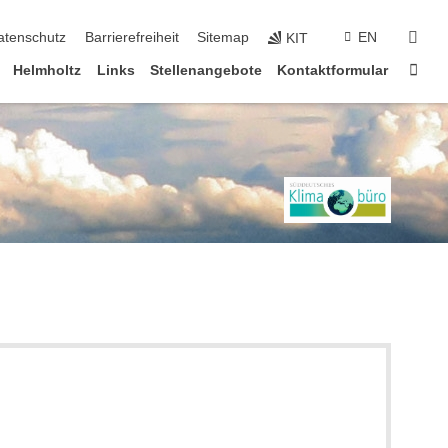
suc
atenschutz
Barrierefreiheit
Sitemap
EN
KIT
Star
Helmholtz
Links
Stellenangebote
Kontaktformular