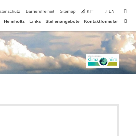
suc
atenschutz
Barrierefreiheit
Sitemap
EN
KIT
Star
Helmholtz
Links
Stellenangebote
Kontaktformular