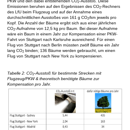
PKW und den dabei entstehenden CO
-Ausstoß. Diese
2
Emissionen beruhen auf den Ergebnissen des CO
-Rechners
2
des LfU beim Flugzeug und auf der Annahme eines
durchschnittlichen Ausstoßes von 161 g CO
/km jeweils pro
2
Kopf. Die Anzahl der Bäume ergibt sich aus einer jährlichen
CO
-Aufnahme von 12,5 kg pro Baum. Bei dieser Aufnahme
2
wäre ein Baum in einem Jahr zur Kompensation einer PKW-
Fahrt von Stuttgart nach Karlsruhe ausreichend. Für einen
Flug von Stuttgart nach Berlin müssten zwölf Bäume ein Jahr
lang CO
binden; 136 Bäume werden gebraucht, um einen
2
Flug von Stuttgart nach New York zu kompensieren.
Tabelle 2: CO
-Ausstoß für bestimmte Strecken mit
2
Flugzeug/PKW & theoretisch benötigte Bäume zur
Kompensation pro Jahr.