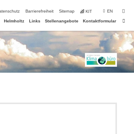
suc
atenschutz
Barrierefreiheit
Sitemap
EN
KIT
Star
Helmholtz
Links
Stellenangebote
Kontaktformular