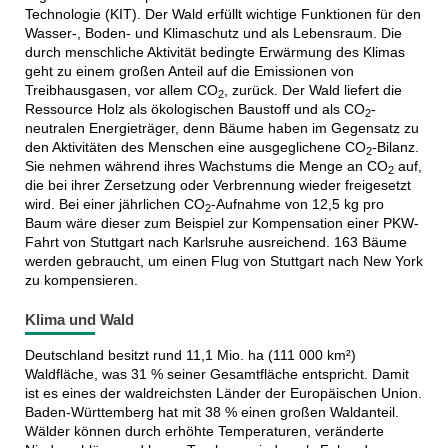
Technologie (KIT). Der Wald erfüllt wichtige Funktionen für den
Wasser-, Boden- und Klimaschutz und als Lebensraum. Die
durch menschliche Aktivität bedingte Erwärmung des Klimas
geht zu einem großen Anteil auf die Emissionen von
Treibhausgasen, vor allem CO
, zurück. Der Wald liefert die
2
Ressource Holz als ökologischen Baustoff und als CO
-
2
neutralen Energieträger, denn Bäume haben im Gegensatz zu
den Aktivitäten des Menschen eine ausgeglichene CO
-Bilanz.
2
Sie nehmen während ihres Wachstums die Menge an CO
auf,
2
die bei ihrer Zersetzung oder Verbrennung wieder freigesetzt
wird. Bei einer jährlichen CO
-Aufnahme von 12,5 kg pro
2
Baum wäre dieser zum Beispiel zur Kompensation einer PKW-
Fahrt von Stuttgart nach Karlsruhe ausreichend. 163 Bäume
werden gebraucht, um einen Flug von Stuttgart nach New York
zu kompensieren.
Klima und Wald
Deutschland besitzt rund 11,1 Mio. ha (111 000 km²)
Waldfläche, was 31 % seiner Gesamtfläche entspricht. Damit
ist es eines der waldreichsten Länder der Europäischen Union.
Baden-Württemberg hat mit 38 % einen großen Waldanteil.
Wälder können durch erhöhte Temperaturen, veränderte