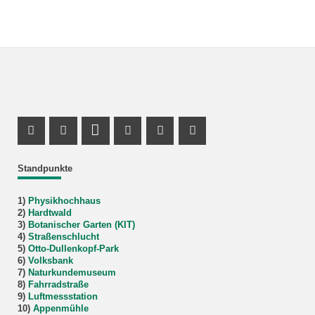
Facebook Profil
X Kanal (Twitter)
LinkedIn Profil
Youtube Profil
Xing Profil
Instagram Profil
Standpunkte
1)
Physikhochhaus
2)
Hardtwald
3)
Botanischer Garten (KIT)
4)
Straßenschlucht
5)
Otto-Dullenkopf-Park
6)
Volksbank
7)
Naturkundemuseum
8)
Fahrradstraße
9)
Luftmessstation
10)
Appenmühle