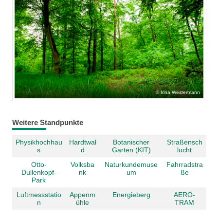
Irina Westermann
Weitere Standpunkte
Physikhochhau
Hardtwal
Botanischer
Straßensch
s
d
Garten (KIT)
lucht
Otto-
Volksba
Naturkundemuse
Fahrradstra
Dullenkopf-
nk
um
ße
Park
Luftmessstatio
Appenm
Energieberg
AERO-
n
ühle
TRAM