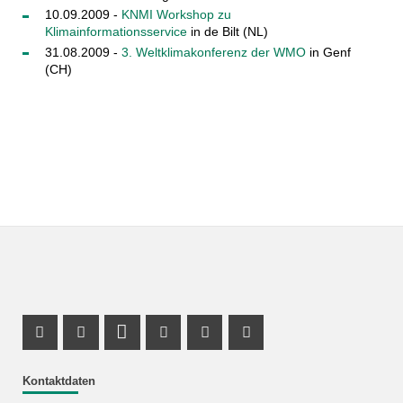
10.09.2009 -
KNMI Workshop zu
Klimainformationsservice
in de Bilt (NL)
31.08.2009 -
3. Weltklimakonferenz der WMO
in Genf
(CH)
Facebook Profil
X Kanal (Twitter)
LinkedIn Profil
Youtube Profil
Xing Profil
Instagram Profil
Kontaktdaten