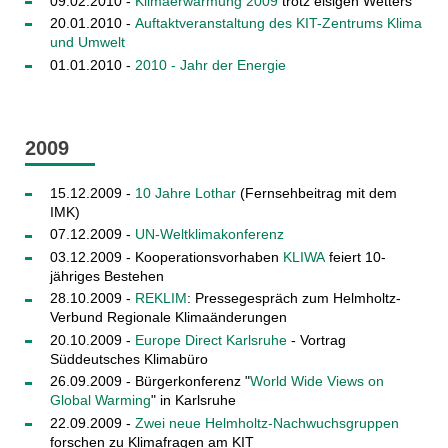
09.02.2010 -
Klimaerwärmung 2009
trotz eisigen Wetters
20.01.2010 -
Auftaktveranstaltung des KIT-Zentrums Klima
und Umwelt
01.01.2010 -
2010 - Jahr der Energie
2009
15.12.2009 -
10 Jahre Lothar
(Fernsehbeitrag mit dem
IMK)
07.12.2009 -
UN-Weltklimakonferenz
03.12.2009 - Kooperationsvorhaben
KLIWA
feiert 10-
jähriges Bestehen
28.10.2009 -
REKLIM
: Pressegespräch zum Helmholtz-
Verbund Regionale Klimaänderungen
20.10.2009 -
Europe Direct Karlsruhe
- Vortrag
Süddeutsches Klimabüro
26.09.2009 - Bürgerkonferenz "
World Wide Views on
Global Warming
" in Karlsruhe
22.09.2009 -
Zwei neue Helmholtz-Nachwuchsgruppen
forschen zu Klimafragen am KIT