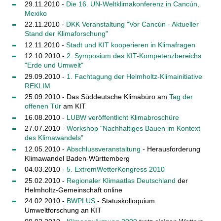
29.11.2010 -
Die 16. UN-Weltklimakonferenz in Cancún,
Mexiko
22.11.2010 -
DKK Veranstaltung "Vor Cancún - Aktueller
Stand der Klimaforschung"
12.11.2010 -
Stadt und KIT kooperieren in Klimafragen
12.10.2010 -
2. Symposium des KIT-Kompetenzbereichs
"Erde und Umwelt"
29.09.2010 -
1. Fachtagung der Helmholtz-Klimainitiative
REKLIM
25.09.2010 - Das Süddeutsche Klimabüro am
Tag der
offenen Tür
am KIT
16.08.2010 -
LUBW veröffentlicht Klimabroschüre
27.07.2010 -
Workshop "Nachhaltiges Bauen im Kontext
des Klimawandels"
12.05.2010 -
Abschlussveranstaltung
- Herausforderung
Klimawandel Baden-Württemberg
04.03.2010 -
5. ExtremWetterKongress 2010
25.02.2010 -
Regionaler Klimaatlas Deutschland
der
Helmholtz-Gemeinschaft online
24.02.2010 -
BWPLUS
- Statuskolloquium
Umweltforschung an KIT